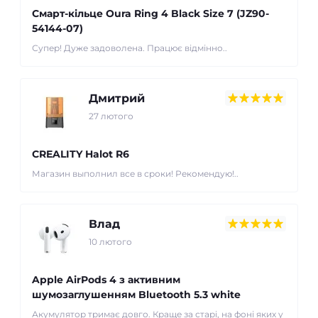
Смарт-кільце Oura Ring 4 Black Size 7 (JZ90-
54144-07)
Супер! Дуже задоволена. Працює відмінно..
Дмитрий
27 лютого
CREALITY Halot R6
Магазин выполнил все в сроки! Рекомендую!..
Влад
10 лютого
Apple AirPods 4 з активним
шумозаглушенням Bluetooth 5.3 white
Акумулятор тримає довго. Краще за старі, на фоні яких у