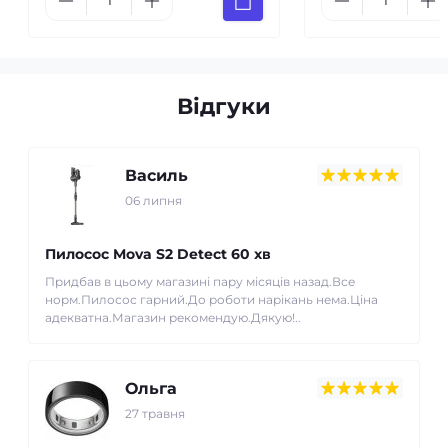
Відгуки
Василь
06 липня
Пилосос Mova S2 Detect 60 хв
Придбав в цьому магазині пару місяців назад.Все
норм.Пилосос гарний.До роботи нарікань нема.Ціна
адекватна.Магазин рекомендую.Дякую!..
Ольга
27 травня