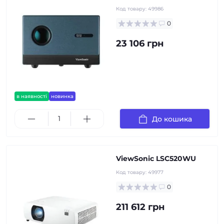
Код товару:
49986
0
23 106 грн
в наявності
новинка
До кошика
ViewSonic LSC520WU
Код товару:
49977
0
211 612 грн