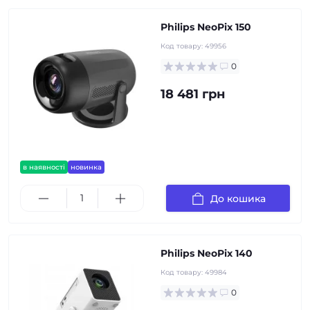
Philips NeoPix 150
Код товару:
49956
0
18 481 грн
в наявності
новинка
До кошика
Philips NeoPix 140
Код товару:
49984
0