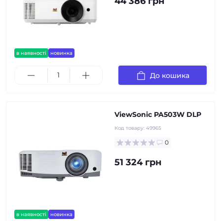
44 386 грн
в наявності
новинка
До кошика
ViewSonic PA503W DLP
Код товару:
49965
0
51 324 грн
в наявності
новинка