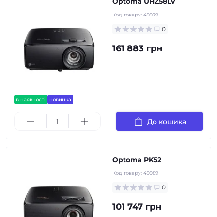
Optoma UHZ58LV
Код товару:
49979
0
161 883 грн
в наявності
новинка
До кошика
Optoma PK52
Код товару:
49989
0
101 747 грн