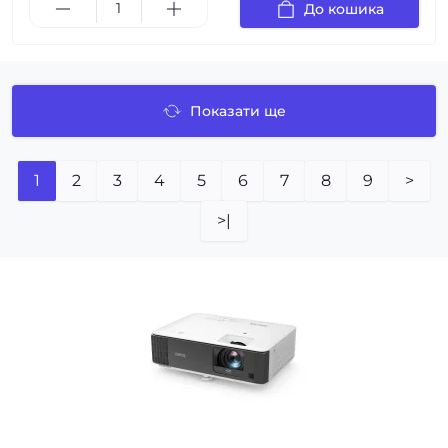
До кошика
Показати ще
1
2
3
4
5
6
7
8
9
>
>|