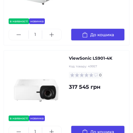
в наявності
новинка
До кошика
ViewSonic LS901-4K
Код товару:
49957
0
317 545 грн
в наявності
новинка
До кошика