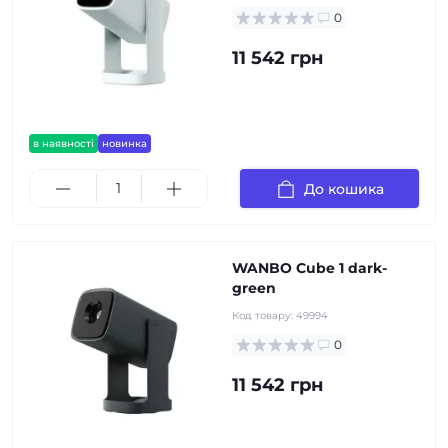
0
11 542 грн
в наявності
новинка
До кошика
WANBO Cube 1 dark-
green
Код товару:
49994
0
11 542 грн