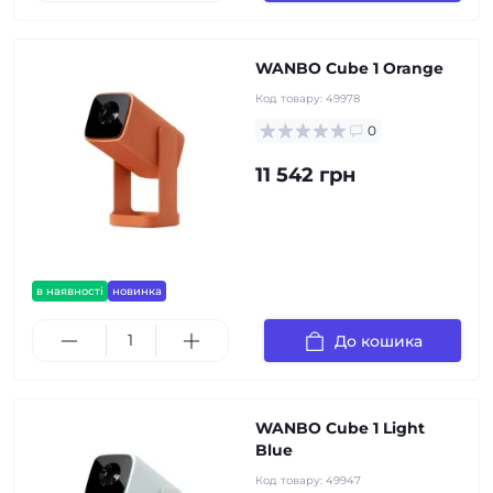
WANBO Cube 1 Orange
Код товару:
49978
0
11 542 грн
в наявності
новинка
До кошика
WANBO Cube 1 Light
Blue
Код товару:
49947