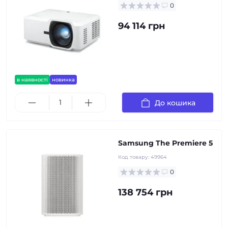
0
94 114 грн
в наявності
новинка
До кошика
Samsung The Premiere 5
Код товару:
49964
0
138 754 грн