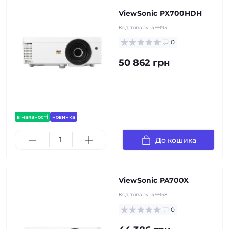
ViewSonic PX700HDH
Код товару:
49993
0
50 862 грн
в наявності
новинка
До кошика
ViewSonic PA700X
Код товару:
49958
0