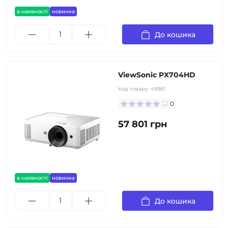
в наявності
новинка
До кошика
ViewSonic PX704HD
Код товару:
49961
0
57 801 грн
в наявності
новинка
До кошика