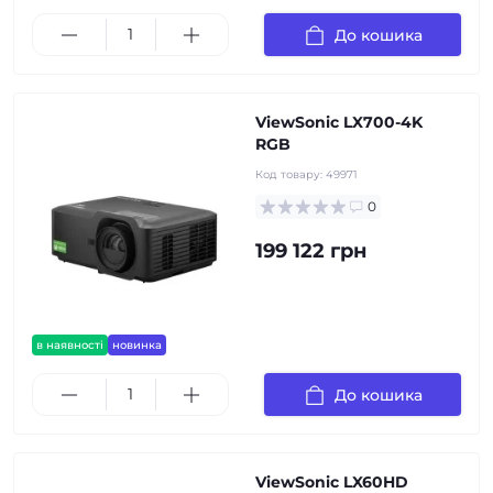
До кошика
ViewSonic LX700-4K
RGB
Код товару:
49971
0
199 122 грн
в наявності
новинка
До кошика
ViewSonic LX60HD