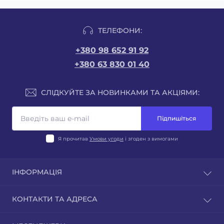
ТЕЛЕФОНИ:
+380 98 652 91 92
+380 63 830 01 40
СЛІДКУЙТЕ ЗА НОВИНКАМИ ТА АКЦІЯМИ:
Підпишіться
Я прочитав
Умови угоди
і згоден з вимогами
ІНФОРМАЦІЯ
Відгуки
КОНТАКТИ ТА АДРЕСА
Зворотній зв'язок
Повернення товару
Львівська область, м. Новояворівськ, вул.Шевченка