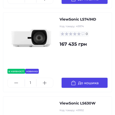
ViewSonic LS741HD
Код товару:
49974
0
167 435 грн
в наявності
новинка
До кошика
ViewSonic LS630W
Код товару:
49992