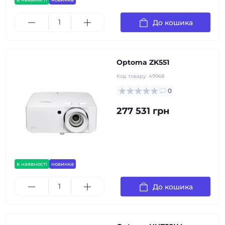
До кошика
Optoma ZK551
Код товару:
49968
0
277 531 грн
в наявності
новинка
До кошика