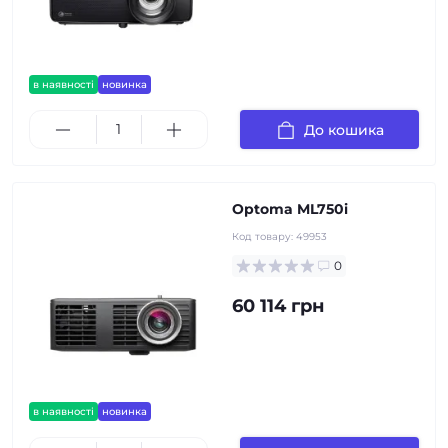
в наявності
новинка
До кошика
Optoma ML750i
Код товару:
49953
0
60 114 грн
в наявності
новинка