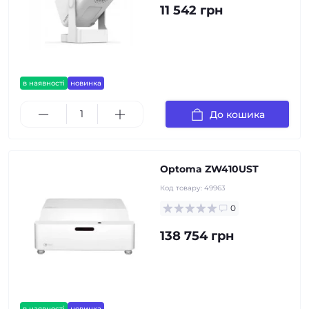
11 542 грн
в наявності
новинка
До кошика
Optoma ZW410UST
Код товару:
49963
0
138 754 грн
в наявності
новинка