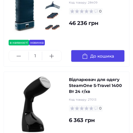
Код товару:
28409
0
46 236 грн
в наявності
новинка
До кошика
Відпарювач для одягу
SteamOne S-Travel 1400
Вт 24 г/хв
Код товару:
27013
0
6 363 грн