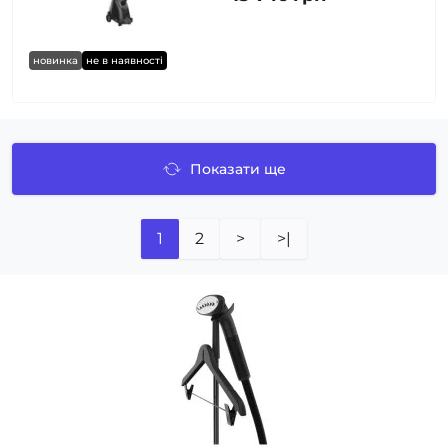
новинка
не в наявності
Показати ще
1
2
>
>|