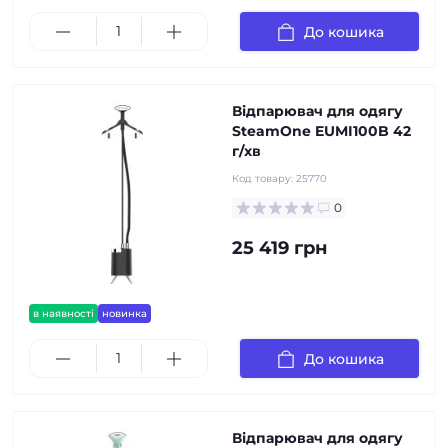
До кошика
Відпарювач для одягу
SteamOne EUMI100B 42
г/хв
Код товару:
25770
0
25 419 грн
в наявності
новинка
До кошика
Відпарювач для одягу