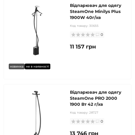
Відпарювач для одягу
SteamOne Minilys Plus
1900W 40г/хв
Код товару:
30655
0
11 157 грн
новинка
не в наявності
Відпарювач для одягу
SteamOne PRO 2000
1900 Вт 42 г/хв
Код товару:
28727
0
13 746 грн