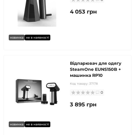
4 053 грн
новинка
не в наявності
Відпарювач для одягу
SteamOne EUNS150B +
машинка RP10
Код товару:
37178
0
3 895 грн
новинка
не в наявності