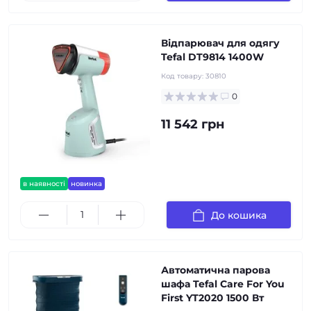
Відпарювач для одягу
Tefal DT9814 1400W
Код товару:
30810
0
11 542 грн
в наявності
новинка
До кошика
Автоматична парова
шафа Tefal Care For You
First YT2020 1500 Вт