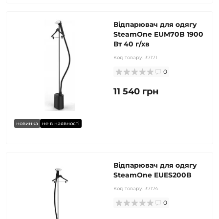
Відпарювач для одягу
SteamOne EUM70B 1900
Вт 40 г/хв
Код товару:
37171
0
11 540 грн
новинка
не в наявності
Відпарювач для одягу
SteamOne EUES200B
Код товару:
37174
0