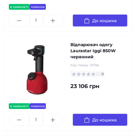
в наявності
новинка
До кошика
Відпарювач одягу
Laurastar Iggi 850W
червоний
Код товару:
25766
0
23 106 грн
в наявності
новинка
До кошика