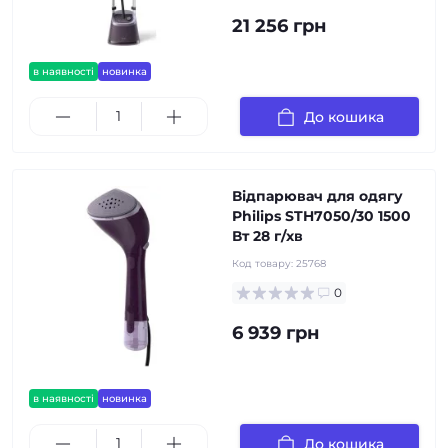
21 256 грн
в наявності
новинка
До кошика
Відпарювач для одягу
Philips STH7050/30 1500
Вт 28 г/хв
Код товару:
25768
0
6 939 грн
в наявності
новинка
До кошика