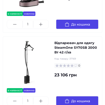
в наявності
новинка
До кошика
Відпарювач для одягу
SteamOne SY70SB 2000
Вт 42 г/хв
Код товару:
37169
0
23 106 грн
в наявності
новинка
До кошика