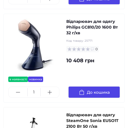
Відпарювач для одягу
Philips GC810/20 1600 Вт
32 г/хв
Код товару:
25771
0
10 408 грн
в наявності
новинка
До кошика
Відпарювач для одягу
SteamOne Sonia EUSO1T
2100 Вт 50 г/хв