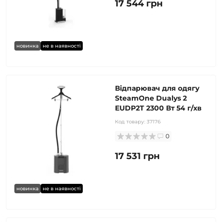
17 544 грн
новинка
не в наявності
Відпарювач для одягу
SteamOne Dualys 2
EUDP2T 2300 Вт 54 г/хв
Код товару:
37176
0
17 531 грн
новинка
не в наявності