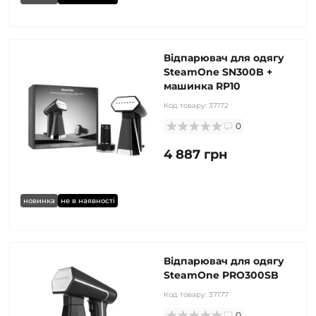
Відпарювач для одягу
SteamOne SN300B +
машинка RP10
Код товару:
37172
0
4 887 грн
новинка
не в наявності
Відпарювач для одягу
SteamOne PRO300SB
Код товару:
37177
0