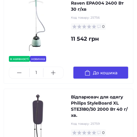
Raven EPA004 2400 Вт
30 г/хв
Код товару:
25756
0
11 542 грн
в наявності
новинка
До кошика
Відпарювач для одягу
Philips StyleBoard XL
STE3180/30 2000 Вт 40 г/
хв.
Код товару:
25759
0