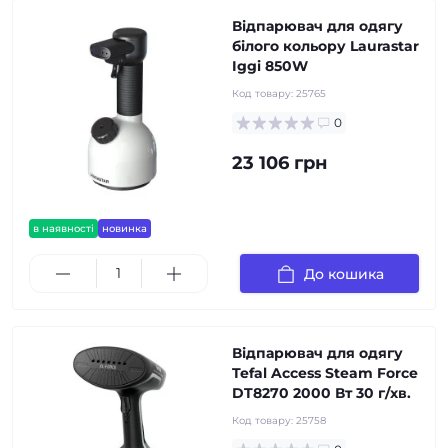
Відпарювач для одягу
білого кольору Laurastar
Iggi 850W
Код товару:
25765
0
23 106 грн
в наявності
новинка
До кошика
Відпарювач для одягу
Tefal Access Steam Force
DT8270 2000 Вт 30 г/хв.
Код товару:
25758