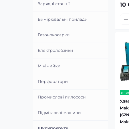
Автомагнітоли
Зарядні станції
10
Грилі-барбекю
Склоочисники
Відеореєстратори
Вимірювальні прилади
Винні шафи
Зволожувачі повітря
Автомобільна акустика
Газонокосарки
Кавомашини
Очищувачі повітря
Електролобзики
Кавомолки
Мінімийки
Чайники електричні
Перфоратори
Кухонні машини та комбайни
в ная
Промислові пилососи
Уда
Міксери
Mak
Підмітальні машини
(62
Mak
Блендери
Шурупокрути