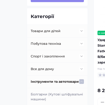
Категорії
Товари для дітей
в ная
Уда
Коляски
Побутова техніка
Sta
FatM
Комплекти Cybex
Техніка для кухні
Спорт і захоплення
В/б
зар
Автокрісла
М'ясорубки
Техніка для дому
Басейни
Все для дому
Код т
Мультипечі, фритюрниці
Відпарювачі для одягу
Рації
Меблі
Інструменти та автотовари
8 
Настільна варильна поверхня
Кондиціонери
Спортивні товари
Комп'ютерні і офісні столи
Сантехніка
Болгарки (Кутові шліфувальні
машини)