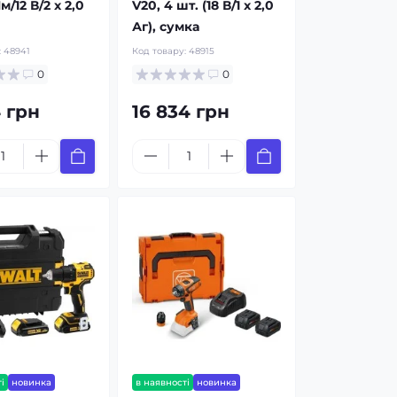
м/12 В/2 x 2,0
V20, 4 шт. (18 В/1 x 2,0
Аг), сумка
:
48941
Код товару:
48915
0
0
4 грн
16 834 грн
і
новинка
в наявності
новинка