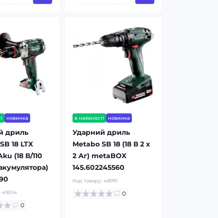
і
новинка
в наявності
новинка
й дриль
Ударний дриль
SB 18 LTX
Metabo SB 18 (18 В 2 x
ku (18 В/110
2 Аг) metaBOX
акумулятора)
145.602245560
90
Код товару:
48991
:
49014
0
0