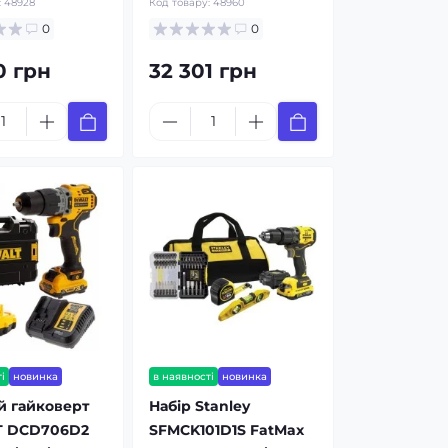
:
48928
Код товару:
48960
0
0
0 грн
32 301 грн
і
новинка
в наявності
новинка
й гайковерт
Набір Stanley
 DCD706D2
SFMCK101D1S FatMax