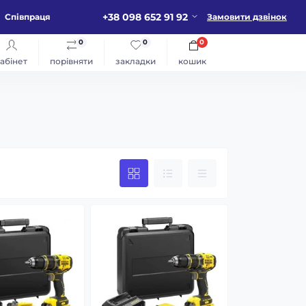
+38 098 652 91 92
Співпраця
Замовити дзвінок
0
0
0
абінет
порівняти
закладки
кошик