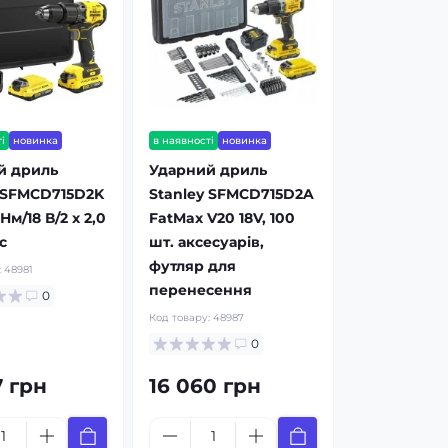
і
новинка
в наявності
новинка
й дриль
Ударний дриль
 SFMCD715D2K
Stanley SFMCD715D2A
Нм/18 В/2 x 2,0
FatMax V20 18V, 100
с
шт. аксесуарів,
футляр для
:
48981
перенесення
0
Код товару:
48987
0
7 грн
16 060 грн