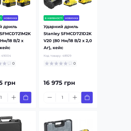
і
новинка
в наявності
новинка
й дриль
Ударний дриль
y SFMCD721M2K
Stanley SFMCD721D2K
Нм/18 В/2 x
V20 (80 Нм/18 В/2 x 2,0
 кейс
Аг), кейс
:
49004
Код товару:
48929
0
0
5 грн
16 975 грн