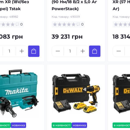
m XR (18V/без
(90 Нм/18 В/2 x 5,0 Аг
XR (57 Н
реї) Tstak
PowerStack)
Аг)
овару:
48982
Код товару:
49009
Код товару
0
0
 083 грн
39 231 грн
18 31
вності
новинка
в наявності
новинка
в наявност