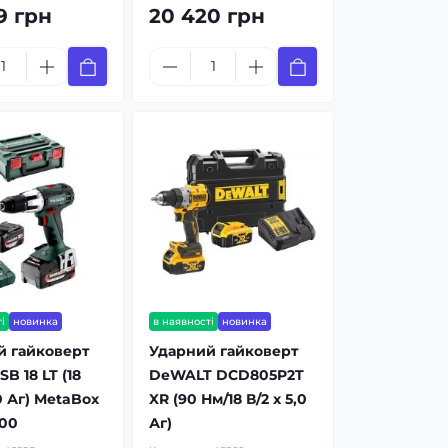
9 грн
20 420 грн
і
новинка
в наявності
новинка
й гайковерт
Ударний гайковерт
B 18 LT (18
DeWALT DCD805P2T
,0 Аг) MetaBox
XR (90 Нм/18 В/2 x 5,0
500
Аг)