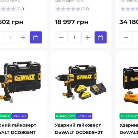
овару:
48946
Код товару:
48970
Код товару
0
0
 502 грн
18 997 грн
34 18
вності
новинка
в наявності
новинка
в наявност
рний гайковерт
Ударний гайковерт
Ударни
ALT DCD805NT
DeWALT DCD805H2T
DeWALT