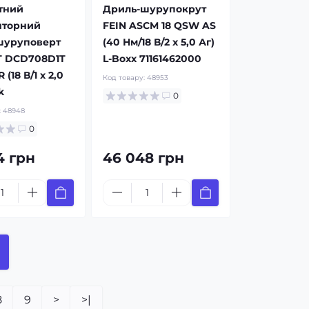
тний
Дриль-шурупокрут
яторний
FEIN ASCM 18 QSW AS
шуруповерт
(40 Нм/18 В/2 x 5,0 Аг)
 DCD708D1T
L-Boxx 71161462000
 (18 В/1 x 2,0
Код товару:
48953
k
0
:
48948
0
4 грн
46 048 грн
8
9
>
>|