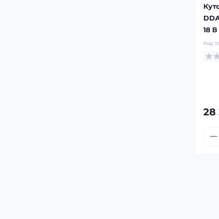
Кут
DDA
18 В
Код т
28