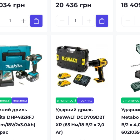
 034 грн
20 436 грн
18 40
вності
новинка
в наявності
новинка
в наявност
рний дриль
Ударний дриль
Ударни
ita DHP482RFJ
DeWALT DCD709D2T
Metabo S
Nm/18V/2x3.0Ah)
XR (65 Нм/18 В/2 x 2,0
В/2 x 4
pac
Аг)
602103