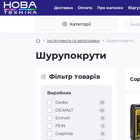
Доставка
Оплата
Про магазин
Відгу
Категорії
Інструменти та автотовари
Шурупокрути
Шурупокрути
Фільтр товарів
Сор
Виробник
Dedra
13
DEWALT
41
Einhell
9
FEIN
2
Graphite
9