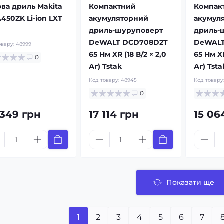
ова дриль Makita
Компактний
Компак
450ZK Li-ion LXT
акумуляторний
акумул
дриль-шуруповерт
дриль-
DeWALT DCD708D2T
DeWALT
овару:
48999
65 Нм XR (18 В/2 × 2,0
65 Нм XR
0
Аг) Tstak
Аг) Tsta
Код товару:
48945
Код товару
0
 349 грн
17 114 грн
15 06
Показати ще
1
2
3
4
5
6
7