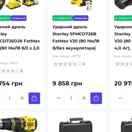
вності
новинка
в наявності
новинка
в наявност
рний дриль
Ударний дриль
Ударни
ley
Stanley SFMCD726B
Stanle
CD726D2K FatMax
FatMax V20 (80 Нм/18
V20 (80 
(80 Нм/18 В/2 x 2,0
В/без акумулятора)
4,0 Аг),
Код товару:
48978
Код товару
овару:
48977
0
0
 754 грн
9 858 грн
20 97