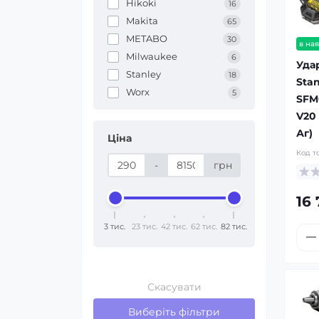
Hikoki
16
Makita
65
METABO
30
в ная
Milwaukee
6
Уда
Stanley
18
Stan
Worx
5
SFM
V20 
Аг)
Ціна
Код т
-
грн
16
3 тис.
23 тис.
42 тис.
62 тис.
82 тис.
Скасувати
Виберіть фільтри