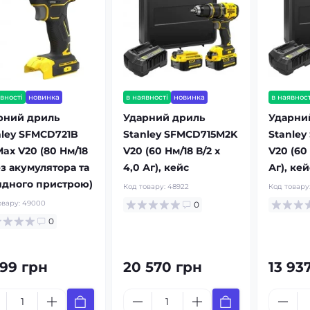
вності
новинка
в наявності
новинка
в наявност
рний дриль
Ударний дриль
Ударни
nley SFMCD721B
Stanley SFMCD715M2K
Stanley
ax V20 (80 Нм/18
V20 (60 Нм/18 В/2 x
V20 (60 
ез акумулятора та
4,0 Аг), кейс
Аг), кей
ядного пристрою)
Код товару:
48922
Код товару
овару:
49000
0
0
299 грн
20 570 грн
13 93