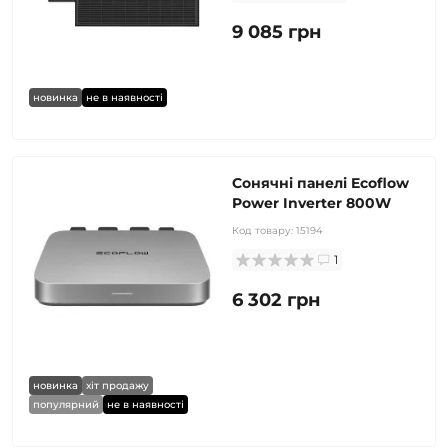
9 085 грн
новинка
не в наявності
Сонячні панелі Ecoflow
Power Inverter 800W
Код товару:
15194
1
6 302 грн
новинка
хіт продажу
популярний
не в наявності