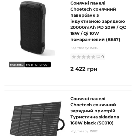
Сонячні панелі
Choetech сонячний
павербанк з
індуктивною зарядкою
20000mAh PD 20W / QC
18W / Qi 10W
помаранчевий (B657)
Код товару:
15193
0
новинка
не в наявності
2 422 грн
Сонячні панелі
Choetech сонячний
зарядний пристрій
Туристична składana
160W black (SC010)
Код товару:
15182