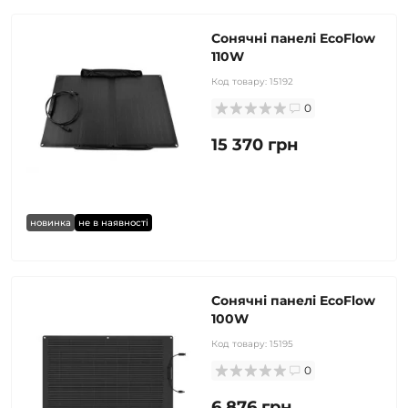
Сонячні панелі EcoFlow
110W
Код товару:
15192
0
15 370 грн
новинка
не в наявності
Сонячні панелі EcoFlow
100W
Код товару:
15195
0
6 876 грн