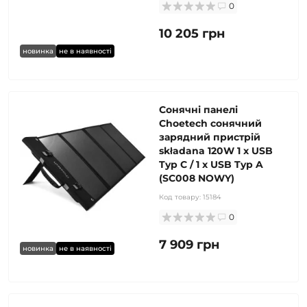
0
10 205 грн
новинка
не в наявності
Сонячні панелі
Choetech сонячний
зарядний пристрій
składana 120W 1 x USB
Typ C / 1 x USB Typ A
(SC008 NOWY)
Код товару:
15184
0
7 909 грн
новинка
не в наявності