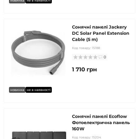
новинка
не в наявності
Сонячні панелі Jackery
DC Solar Panel Extension
Cable (5 m)
Код товару:
15188
0
1 710 грн
новинка
не в наявності
Сонячні панелі Ecoflow
Фотоелектрична панель
160W
Код товару:
15204