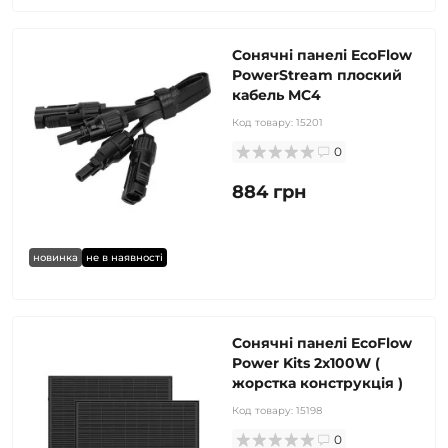
Сонячні панелі EcoFlow
PowerStream плоский
кабель MC4
Код товару:
15201
0
884 грн
новинка
не в наявності
Сонячні панелі EcoFlow
Power Kits 2x100W (
жорстка конструкція )
Код товару:
15198
0