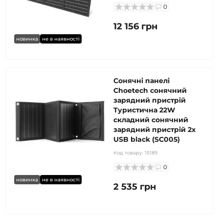
0
12 156 грн
новинка
не в наявності
Сонячні панелі
Choetech сонячний
зарядний пристрій
Туристична 22W
складний сонячний
зарядний пристрій 2x
USB black (SC005)
Код товару:
15189
0
новинка
не в наявності
2 535 грн