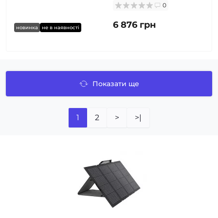
0
6 876 грн
новинка
не в наявності
Показати ще
1
2
>
>|