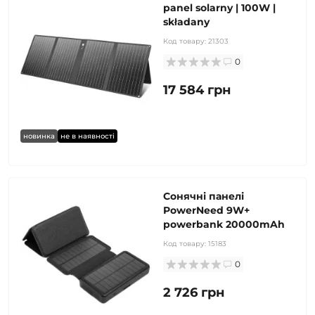
panel solarny | 100W |
składany
Код товару:
21303
0
17 584 грн
новинка
не в наявності
Сонячні панелі
PowerNeed 9W+
powerbank 20000mAh
Код товару:
15183
0
2 726 грн