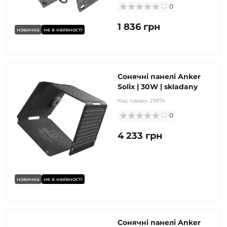
0
1 836 грн
новинка
не в наявності
Сонячні панелі Anker
Solix | 30W | składany
Код товару:
23874
0
4 233 грн
новинка
не в наявності
Сонячні панелі Anker