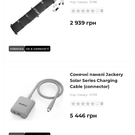
Код товару:
15186
0
2 939 грн
новинка
не в наявності
Сонячні панелі Jackery
Solar Series Charging
Cable (connector)
Код товару:
15199
0
5 446 грн