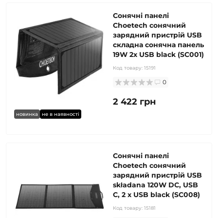
Сонячні панелі
Choetech сонячний
зарядний пристрій USB
складна сонячна панель
19W 2x USB black (SC001)
Код товару:
15191
0
2 422 грн
новинка
не в наявності
Сонячні панелі
Choetech сонячний
зарядний пристрій USB
składana 120W DC, USB
C, 2 x USB black (SC008)
Код товару:
15181