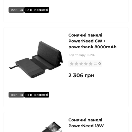
новинка
не в наявності
Сонячні панелі
PowerNeed 6W +
powerbank 8000mAh
Код товару:
15196
0
2 306 грн
новинка
не в наявності
Сонячні панелі
PowerNeed 18W