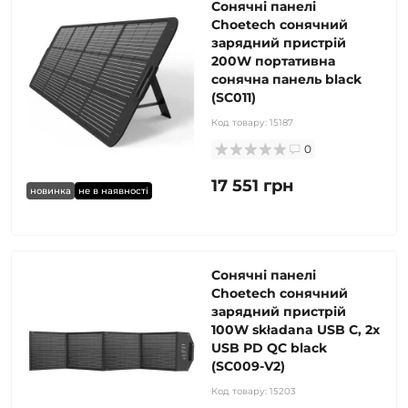
Сонячні панелі
Choetech сонячний
зарядний пристрій
200W портативна
сонячна панель black
(SC011)
Код товару:
15187
0
17 551 грн
новинка
не в наявності
Сонячні панелі
Choetech сонячний
зарядний пристрій
100W składana USB C, 2x
USB PD QC black
(SC009-V2)
Код товару:
15203