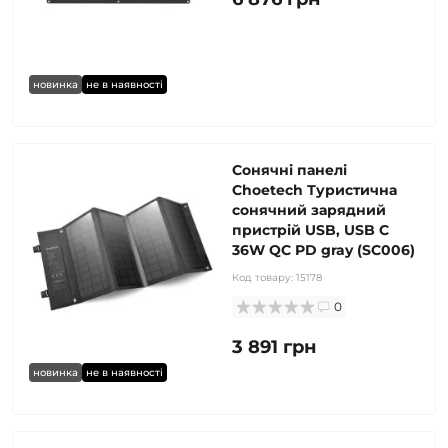
новинка
не в наявності
Сонячні панелі
Choetech Туристична
сонячний зарядний
пристрій USB, USB C
36W QC PD gray (SC006)
Код товару:
15178
0
3 891 грн
новинка
не в наявності