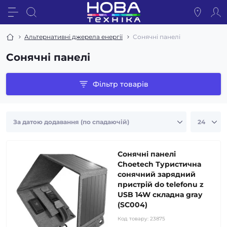
Альтернативні джерела енергії
Сонячні панелі
Сонячні панелі
Фільтр товарів
Сонячні панелі
Choetech Туристична
сонячний зарядний
пристрій do telefonu z
USB 14W складна gray
(SC004)
Код товару:
23875