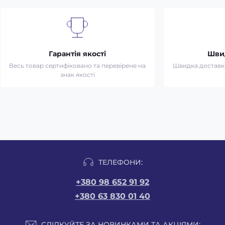
Гарантія якості
Шви
Весь товар сертифіковано та перевірене на
Швидка доставка 
знак якості
ТЕЛЕФОНИ:
+380 98 652 91 92
+380 63 830 01 40
СЛІДКУЙТЕ ЗА НОВИНКАМИ ТА АКЦІЯМИ: