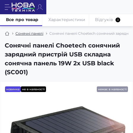
Все про товар
Характеристики
Відгуків
0
Сонячні панелі
Сонячні панелі Choetech сонячний зарядний 
Сонячні панелі Choetech сонячний
зарядний пристрій USB складна
сонячна панель 19W 2x USB black
(SC001)
новинка
не в наявності
немає в наявності