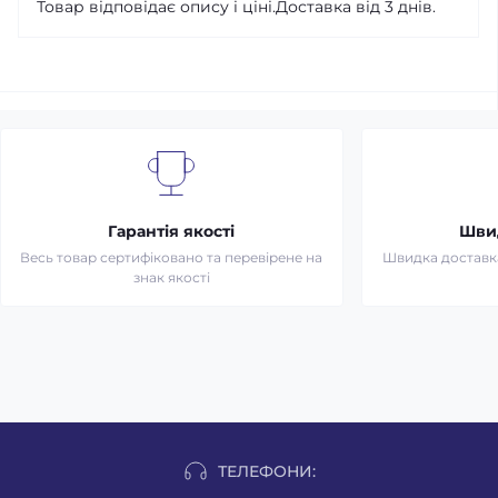
Товар відповідає опису і ціні.Доставка від 3 днів.
Гарантія якості
Шви
Весь товар сертифіковано та перевірене на
Швидка доставка 
знак якості
ТЕЛЕФОНИ: