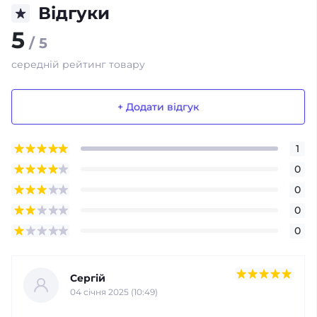
Відгуки
5
/ 5
середній рейтинг товару
+ Додати відгук
1
0
0
0
0
Сергій
04 cічня 2025 (10:49)