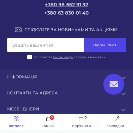
+380 98 652 91 92
+380 63 830 01 40
СЛІДКУЙТЕ ЗА НОВИНКАМИ ТА АКЦІЯМИ:
Підпишіться
Я прочитав
Умови угоди
і згоден з вимогами
ІНФОРМАЦІЯ
Відгуки
КОНТАКТИ ТА АДРЕСА
Зворотній зв'язок
Повернення товару
Львівська область, м. Новояворівськ, вул.Шевченка
МЕСЕНДЖЕРИ
25, 81053
0
0
0
Telegram
Швидке замовлення
До кошика
info@novateh.com.ua
каталог
кошик
порівняти
закладки
НОВА ТЕХНІКА © 2026
Viber
Пн-Пт: з 9 до 19