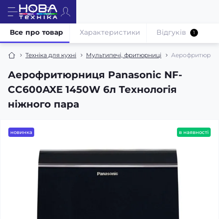
Все про товар
Характеристики
Відгуків
1
Техніка для кухні
Мультипечі, фритюрниці
Аерофритюрниц
Аерофритюрниця Panasonic NF-
CC600AXE 1450W 6л Технологія
ніжного пара
новинка
в наявності